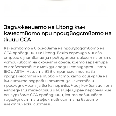
Задължението на Litong към
качеството при производството на
жици CCA
Качеството е в основата на производството на
CCA проводници на Litong. Всяка партида минава
строги изпитвания за проводимост, якост на опън и
устойчивост на околната среда, което гарантира
съответствие с международни стандарти като
IEC и ASTM. Нашата B2B стратегия поставя
прозрачността на първо място, като осигурява на
клиентите подробни отчети за качество и
проследяемост за всяка поръчка. Чрез комбинация от
напреднали технологии и квалифициран персонал ние
осигуряваме CCA проводници, които повишават
надеждността и ефективността на вашите
електрически системи.