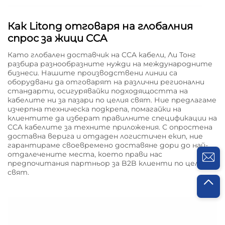
Как Litong отговаря на глобалния
спрос за жици CCA
Като глобален доставчик на CCA кабели, Ли Тонг
разбира разнообразните нужди на международните
бизнеси. Нашите производствени линии са
оборудвани да отговарят на различни регионални
стандарти, осигурявайки подходящостта на
кабелите ни за пазари по целия свят. Ние предлагаме
изчерпна техническа подкрепа, помагайки на
клиентите да изберат правилните спецификации на
CCA кабелите за техните приложения. С опростена
доставна верига и отдаден логистичен екип, ние
гарантираме своевремено доставяне дори до най-
отдалечените места, което прави нас
предпочитания партньор за B2B клиенти по целия
свят.