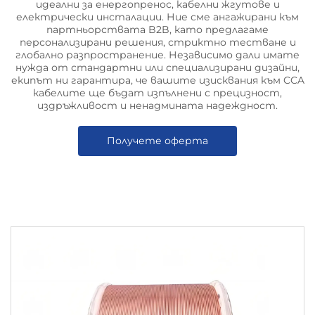
идеални за енергопренос, кабелни жгутове и
електрически инсталации. Ние сме ангажирани към
партньорствата B2B, като предлагаме
персонализирани решения, стриктно тестване и
глобално разпространение. Независимо дали имате
нужда от стандартни или специализирани дизайни,
екипът ни гарантира, че вашите изисквания към CCA
кабелите ще бъдат изпълнени с прецизност,
издръжливост и ненадмината надеждност.
Получете оферта