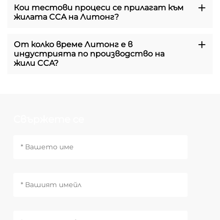
Кои тестови процеси се прилагат към
жилата CCA на Литонг?
От колко време Литонг е в
индустрията по производство на
жили CCA?
Свържете се