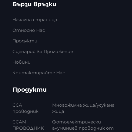
Бързи връзки
Начална страница
Относно Нас
Продукти
Сценарий За Приложение
Новини
Контактирайте Нас
Продукти
CCA
Многожилна жица/усукана
проводник
жица
CCAM
Фотоелектрически
ПРОВОДНИК
алуминиев проводник от