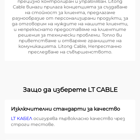
прецизно контролиран и управляван. Litong
Cable винаги прилага концепцията за създаване
на стойност за клиента, предлагаме
разнообразие от персонализирани продукти, за
да отговорим на нуждите на нашите клиенти,
и непрекъснато предоставяме на клиентите
решения за технически проблеми. Топло ви
приветстваме и отваряме границите на
комуникацията. Litong Cable, Непрестанно
преследване на съвършенството.
Защо да изберете LT CABLE
Изключителни стандарти за качество
LT КАБЕЛ
осигурява първокласно качество чрез
строги тестове.