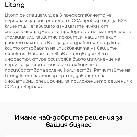
Litong
Litong се специализира в предоставянето на
персонализирани решения с CCA проводници за B2B
клиенти. Независимо дали имате нужда от
специфични размери на проводниците, материали за
изолация или защитни покрития, нашият екип
работи плътно с вас, за да разработи продукти,
които отговарят на изискванията на вашите
проекти. Нашата гъвкава производствена
инфраструктура осигурява бързо изпълнение на
поръчки за прототипи и мащабируемо
производство за големи количества. Разчитайте на
Litong като партньор при създаването на
иновативни, специфични за приложението решения с
CCA проводници.
Имаме най-добрите решения за
вашия бизнес