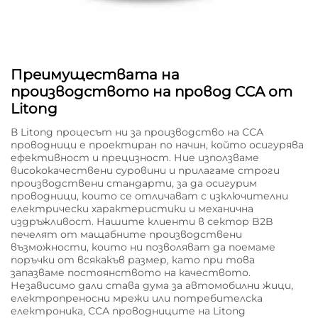
Преимуществата на
производството на провод CCA от
Litong
В Litong процесът ни за производство на ССА
проводници е проектиран по начин, който осигурява
ефективност и прецизност. Ние използваме
висококачествени суровини и прилагаме строги
производствени стандарти, за да осигурим
проводници, които се отличават с изключителни
електрически характеристики и механична
издръжливост. Нашите клиенти в сектор B2B
печелят от мащабните производствени
възможности, които ни позволяват да поемаме
поръчки от всякакъв размер, като при това
запазваме постоянството на качеството.
Независимо дали става дума за автомобилни жици,
електропреносни мрежи или потребителска
електроника, ССА проводниците на Litong