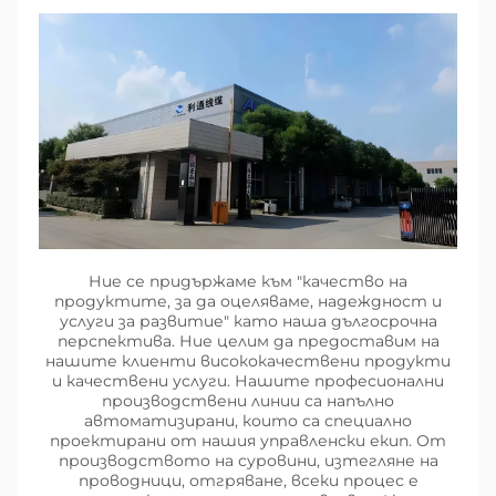
Ние се придържаме към "качество на
продуктите, за да оцеляваме, надеждност и
услуги за развитие" като наша дългосрочна
перспектива. Ние целим да предоставим на
нашите клиенти висококачествени продукти
и качествени услуги. Нашите професионални
производствени линии са напълно
автоматизирани, които са специално
проектирани от нашия управленски екип. От
производството на суровини, изтегляне на
проводници, отгряване, всеки процес е