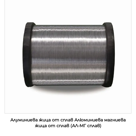
Алуминиева жица от сплав Алюминиева магниева
жица от сплав (АЛ-МГ сплав)