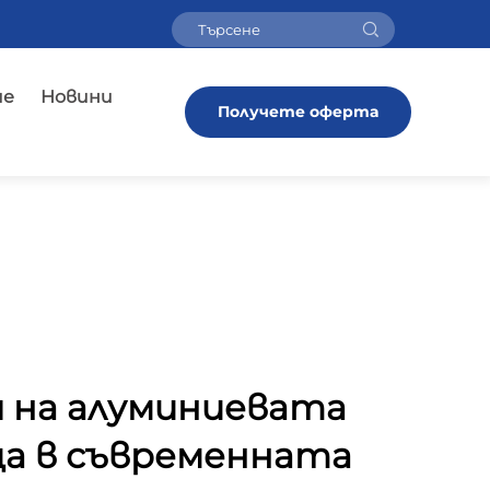
ие
Новини
Получете оферта
 на алуминиевата
ца в съвременната