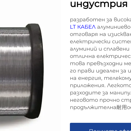
индустрия
разработен за висо
LT КАБЕЛ
алуминиево
отговаря на изискв
електрически систем
алуминий и сплавени
отлична електрическ
това превъзходни ме
го прави идеален за 
на енергия, телеком
приложения. Легкото
разходите за манипу
неговото прочно с
продължителна耐用ост