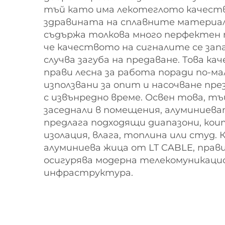
тъй като има лекотеглото качеств
здравината на сплавните материа
съдържа толкова много перфектен
че качеството на сигналите се запа
случва загуба на предаване. Това к
прави лесна за работа поради по-ма
използвани за опит и насочване пр
с извънредно време. Освен това, т
заседнали в помещения, алуминиева
предлага подходящи диапазони, кои
изолация, влага, топлина или студ.
алуминиева жица от LT CABLE, прав
осигурява модерна телекомуникаци
инфраструктура.