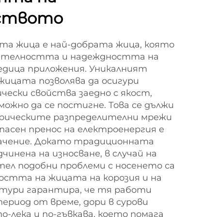
ството
та жица е най-добрата жица, която
дителността и надеждността на
едица приложения. Уникалният
 жицата позволява да осигури
чески свойства заедно с якост,
можно да се постигне. Това се дължи
ктрическите разпределителни мрежи
асен пренос на електроенергия е
ачение. Докато традиционната
чинена на износване, в случай на
тел подобни проблеми с носенето са
остта на жицата на корозия и на
ури гарантира, че тя работи
период от време, дори в сурови
по-лека и по-гъвкава, което помага