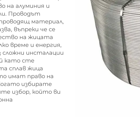
о на алуминия и
ли. Проводът
 проводящ материал,
зва, въпреки че се
ачество на жицата
лко време и енергия,
ез сложни инсталации
ъй като сте
та сплав жица
то имат право на
 Когато избирате
ите избор, който ви
онна