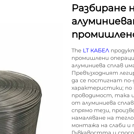
Разбиране 
алуминиева
промишлено
The
LT КАБЕЛ
продукт
промишлени операци
алуминиева сплав и
Превъзходният легир
да се постигнат по-
характеристики; по
проводимост, така 
от алуминиева сплав
спрямо тези, произв
намаляване на тегло
монтажа на слаби и
Гъвкавостта и спос