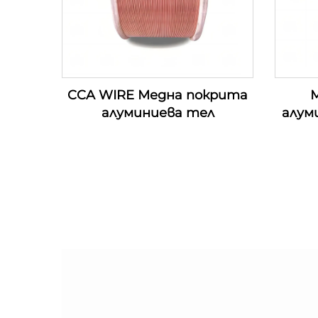
CCA WIRE Медна покрита
М
алуминиева тел
алум
п