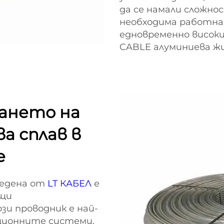
да се намали сложн
необходима работна 
едновременно високи
CABLE алуминиева жи
ането на
а сплав в
е
ведена от
LT КАБЕЛ
е
ащи
зи проводник е най-
ционните системи,