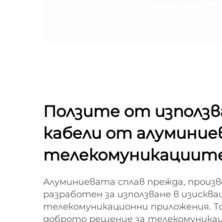
Ползите от използв
кабели от алуминиев
телекомуникациит
Алуминиевата сплав прежда, произ
разработен за използване в изискв
телекомуникационни приложения. То
доброто решение за телекомуника