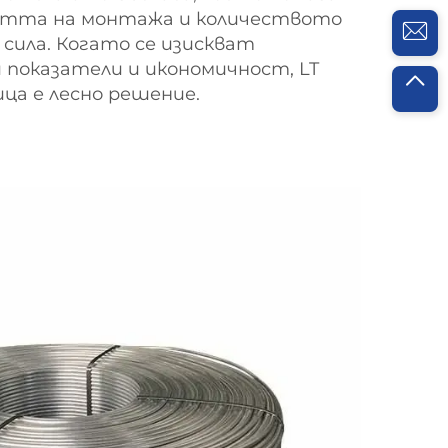
остта на монтажа и количеството
сила. Когато се изискват
 показатели и икономичност, LT
ца е лесно решение.