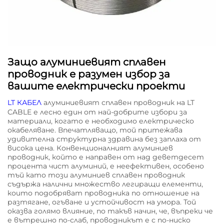
Защо алуминиевият сплавен
проводник е разумен избор за
вашите електрически проекти
LT КАБЕЛ
алуминиевият сплавен проводник на LT
CABLE е лесно един от най-добрите избори за
материали, когато е необходимо електрическо
окабеляване. Впечатляващо, той притежава
удивителна структурна здравина без заплаха от
висока цена. Конвенционалният алуминиев
проводник, който е направен от над деветдесет
процента чист алуминий, е неефективен, особено
тъй като този алуминиев сплавен проводник
съдържа налични множество легиращи елементи,
които подобряват проводника по отношение на
разтягане, огъване и устойчивост на умора. Той
оказва голямо влияние, по такъв начин, че, въпреки че
е вътрешно по-слаб, проводникът е с по-ниско