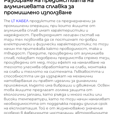
Разбиране на предимствата на
алуминиевата сплавка за
промишлено използване
The
LT КАБЕЛ
продуктите са предназначени за
промишлени операции, при които жиците от
алуминиева сплав имат характеристики и
надеждност. Превъзходният легиран състав на
тази тел позволява да се постигнат по-добри
електрически и физически характеристики; по този
начин тя притежава както проводимост, така и
твърдост. Предите, произведени от алуминиева
сплав, показват подобрени предимства спрямо тези,
произведени от мед, този ефект на намаляване на
теглото улеснява обработката на слаби, монтажа
на слаби и теглото на системата. Гъвкавостта и
способността им да издържат на механични
натоварвания ги правят идеални за динамични
приложения, където има вибрации и движение. Освен
това жиците предлагат голяма защита от
екологични заплахи, като ръжда и много ниски или
високи температури, като по този начин намаляват
необходимостта от поддръжка поради дългия срок
на експлоатация. Той е от жизненоважно значение
особено в фабричните инсталации, автомобилните