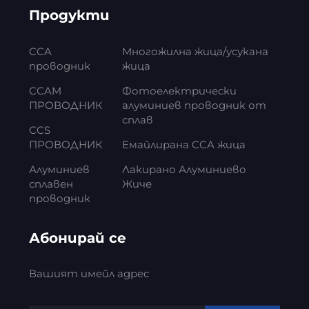
Продукти
CCA
Многожилна жица/усукана
проводник
жица
CCAM
Фотоелектрически
ПРОВОДНИК
алуминиев проводник от
сплав
CCS
ПРОВОДНИК
Емайлирана CCA жица
Алуминиев
Лакирано Алуминиево
сплавен
Жиче
проводник
Абонирай се
Вашият имейл адрес