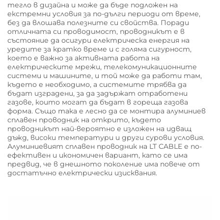
тегло в дизайна и може да бъде подложен на
екстремни условия за по-дълги периоди от време,
без да влошава полезните си свойства. Поради
отличната си проводимост, проводникът е в
състояние да осигури електрическа енергия на
уредите за кратко време и с голяма сигурност,
което е важно за активната работа на
електрическите мрежи, телекомуникационните
системи и машините, и той може да работи там,
където е необходимо, а системите трябва да
бъдат изградени, за да задържат отработени
газове, които могат да бъдат в гореща газова
форма. Също така е лесно да се монтира алуминиев
сплавен проводник на открито, където
проводникът най-вероятно е изложен на идващ
дъжд, високи температури и други сурови условия.
Алуминиевият сплавен проводник на LT CABLE е по-
ефективен и икономичен вариант, като се има
предвид, че в днешното поколение има повече от
достатъчно електрически изисквания.