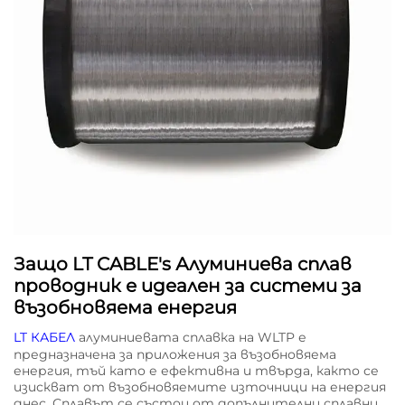
Защо LT CABLE's Алуминиева сплав
проводник е идеален за системи за
възобновяема енергия
LT КАБЕЛ
алуминиевата сплавка на WLTP е
предназначена за приложения за възобновяема
енергия, тъй като е ефективна и твърда, както се
изискват от възобновяемите източници на енергия
днес. Сплавът се състои от допълнителни сплавни