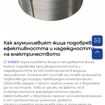
Как алуминиевият жица подобрява
ефективността и надеждността
на електричеството
LT КАБЕЛ
алуминиевата жица е най-добрата жица,
която подобрява производителността и
надеждността на експлоатацията в редица
приложения. Уникалният състав на сплава на жицата
позволява да осигури превъзходни електрически
свойства заедно с якост, която иначе не е възможно
да се постигне. Това се дължи на факта, че в
електрическите разпределителни мрежи
ефективният и безопасен пренос на електроенергия
е от изключително значение. Докато
традиционната алуминиева тел е подчинена на