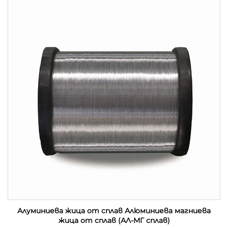
Алуминиева жица от сплав Алюминиева магниева
жица от сплав (АЛ-МГ сплав)