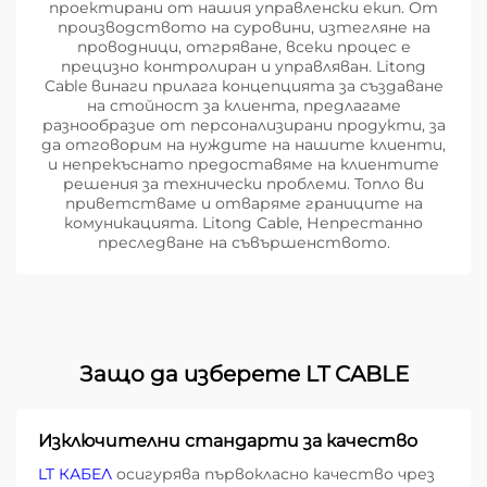
проектирани от нашия управленски екип. От
производството на суровини, изтегляне на
проводници, отгряване, всеки процес е
прецизно контролиран и управляван. Litong
Cable винаги прилага концепцията за създаване
на стойност за клиента, предлагаме
разнообразие от персонализирани продукти, за
да отговорим на нуждите на нашите клиенти,
и непрекъснато предоставяме на клиентите
решения за технически проблеми. Топло ви
приветстваме и отваряме границите на
комуникацията. Litong Cable, Непрестанно
преследване на съвършенството.
Защо да изберете LT CABLE
Изключителни стандарти за качество
LT КАБЕЛ
осигурява първокласно качество чрез