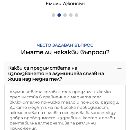
Емили Джонсън
ЧЕСТО ЗАДАВАН ВЪПРОС
Имате ли някакви въпроси?
Какви са предимствата на
използването на алуминиева сплав на
жица над медна тел?
Алуминиевата сплавна тел предлага няколко
предимства в сравнение с медната тел,
включително по-ниско тегло и по-ниски разходи.
Докато медът има по-висока проводимост,
алюминиевата сплавка осигурява баланс между
добра проводимост и здравина, което я прави
рентабилна алтернатива за различни
приложения.