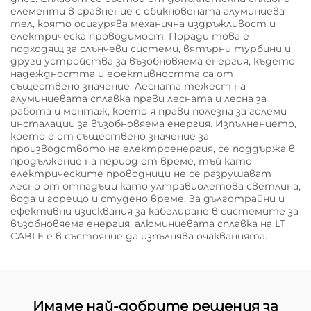
елементи в сравнение с обикновената алуминиева
тел, която осигурява механична издръжливост и
електрическа проводимост. Поради това е
подходящ за слънчеви системи, вятърни турбини и
други устройства за възобновяема енергия, където
надеждността и ефективността са от
съществено значение. Лесната тежест на
алуминиевата сплавка прави лесната и лесна за
работа и монтаж, което я прави полезна за големи
инсталации за възобновяема енергия. Изпълнението,
което е от съществено значение за
производството на електроенергия, се поддържа в
продължение на период от време, тъй като
електрическите проводници не се разрушават
лесно от отпадъци като ултравиолетова светлина,
вода и горещо и студено време. За дълготрайни и
ефективни изисквания за кабелиране в системите за
възобновяема енергия, алюминиевата сплавка на LT
CABLE е в състояние да изпълнява очакванията.
Имаме най-добрите решения за