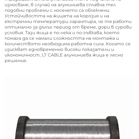
износване, в случай на алуминиева сплавна тел
подобни проблеми с носенето са облекчени.
Устойчивостта на жицата на корозия и на
екстремни температури гарантира, че тя работи
оптимално за дълъг период от време, дори в сурови
условия. Тази жица е по-лека и по-гъвкава, което
помага да се намали сложността на монтажа и
количеството необходима работна сила. Когато се
изискват едновременно високи показатели и
икономичност, LT CABLE алуминиева жица е лесно
решение.