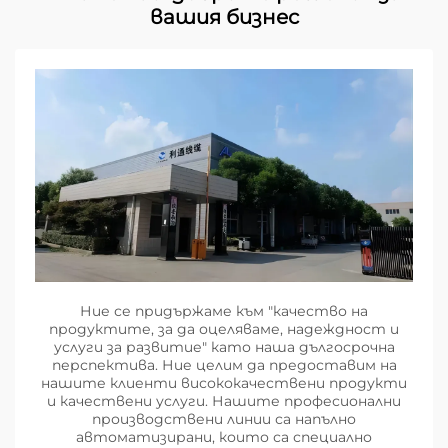
вашия бизнес
Ние се придържаме към "качество на
продуктите, за да оцеляваме, надеждност и
услуги за развитие" като наша дългосрочна
перспектива. Ние целим да предоставим на
нашите клиенти висококачествени продукти
и качествени услуги. Нашите професионални
производствени линии са напълно
автоматизирани, които са специално